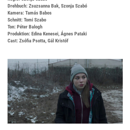
Drehbuch: Zsuzsanna Bak, Szonja Szabó
Kamera: Tamás Babos
Schnitt: Tomi Szabo
Ton: Péter Balogh
Produktion: Edina Kenesei, Ágnes Pataki
Cast: Zsófia Psotta, Gál Kristóf