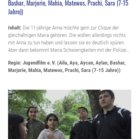
Bashar, Marjorie, Mahia, Matewos, Prachi, Sara (7-15
Jahre))
Inhalt:
Die 11-jährige Anna möchte gern zur Clique der
gleichaltrigen Maria gehören. Die wollen allerdings nichts
mit Anna zu tun haben und lassen sie es deutlich spüren.
Aber dann bekommt Maria Schwierigkeiten mit der Polizei…
Regie: Jugendfilm e. V. (Aila, Aya, Aycan, Aylan, Bashar,
Marjorie, Mahia, Matewos, Prachi, Sara (7-15 Jahre))