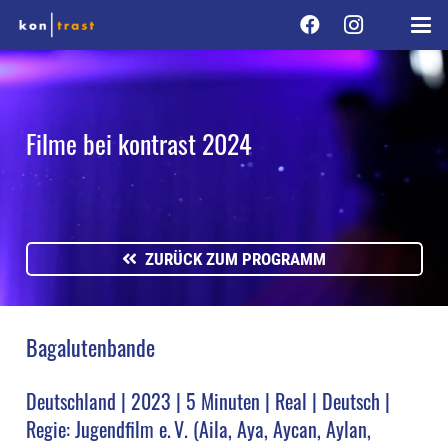
Filme bei kontrast 2024
ZURÜCK ZUM PROGRAMM
Bagalutenbande
Deutschland | 2023 | 5 Minuten | Real | Deutsch |
Regie: Jugendfilm e. V. (Aila, Aya, Aycan, Aylan,