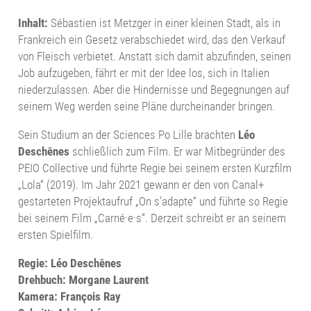
Inhalt:
Sébastien ist Metzger in einer kleinen Stadt, als in
Frankreich ein Gesetz verabschiedet wird, das den Verkauf
von Fleisch verbietet. Anstatt sich damit abzufinden, seinen
Job aufzugeben, fährt er mit der Idee los, sich in Italien
niederzulassen. Aber die Hindernisse und Begegnungen auf
seinem Weg werden seine Pläne durcheinander bringen.
Sein Studium an der Sciences Po Lille brachten
Léo
Deschênes
schließlich zum Film. Er war Mitbegründer des
PEIO Collective und führte Regie bei seinem ersten Kurzfilm
„Lola“ (2019). Im Jahr 2021 gewann er den von Canal+
gestarteten Projektaufruf „On s’adapte“ und führte so Regie
bei seinem Film „Carné·e·s“. Derzeit schreibt er an seinem
ersten Spielfilm.
Regie: Léo Deschênes
Drehbuch: Morgane Laurent
Kamera: François Ray