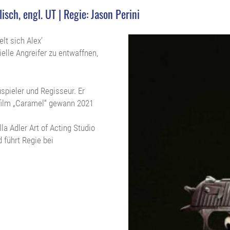
isch, engl. UT | Regie: Jason Perini
lt sich Alex’
elle Angreifer zu entwaffnen,
uspieler und Regisseur. Er
zfilm „Caramel“ gewann 2021
la Adler Art of Acting Studio
d führt Regie bei