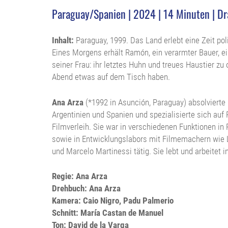
Paraguay/Spanien | 2024 | 14 Minuten | Dra
Inhalt:
Paraguay, 1999. Das Land erlebt eine Zeit pol
Eines Morgens erhält Ramón, ein verarmter Bauer, ei
seiner Frau: ihr letztes Huhn und treues Haustier zu
Abend etwas auf dem Tisch haben.
Ana Arza
(*1992 in Asunción, Paraguay) absolvierte 
Argentinien und Spanien und spezialisierte sich auf 
Filmverleih. Sie war in verschiedenen Funktionen in
sowie in Entwicklungslabors mit Filmemachern wie 
und Marcelo Martinessi tätig. Sie lebt und arbeitet i
Regie: Ana Arza
Drehbuch: Ana Arza
Kamera: Caio Nigro, Padu Palmerio
Schnitt: María Castan de Manuel
Ton: David de la Varga