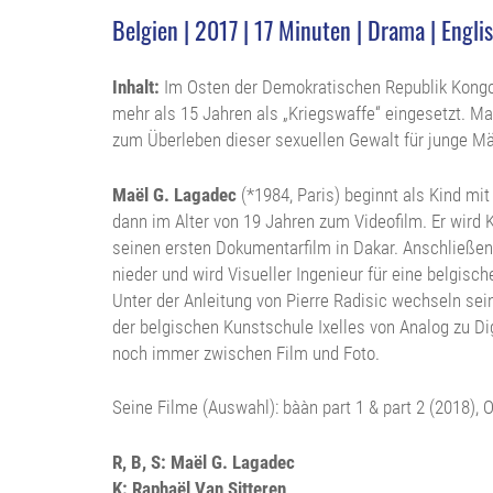
Belgien | 2017 | 17 Minuten | Drama | Engli
Inhalt:
Im Osten der Demokratischen Republik Kongo
mehr als 15 Jahren als „Kriegswaffe“ eingesetzt. Ma
zum Überleben dieser sexuellen Gewalt für junge M
Maël G. Lagadec
(*1984, Paris) beginnt als Kind mit
dann im Alter von 19 Jahren zum Videofilm. Er wir
seinen ersten Dokumentarfilm in Dakar. Anschließend
nieder und wird Visueller Ingenieur für eine belgisc
Unter der Anleitung von Pierre Radisic wechseln sei
der belgischen Kunstschule Ixelles von Analog zu Digi
noch immer zwischen Film und Foto.
Seine Filme (Auswahl): bààn part 1 & part 2 (2018),
R, B, S: Maël G. Lagadec
K: Raphaël Van Sitteren