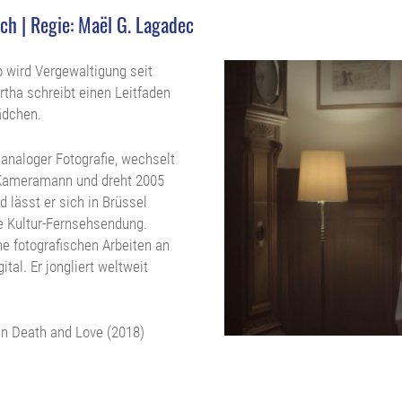
sch | Regie: Maël G. Lagadec
 wird Vergewaltigung seit
rtha schreibt einen Leitfaden
ädchen.
 analoger Fotografie, wechselt
d Kameramann und dreht 2005
 lässt er sich in Brüssel
he Kultur-Fernsehsendung.
ne fotografischen Arbeiten an
tal. Er jongliert weltweit
 On Death and Love (2018)