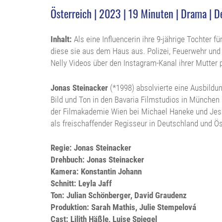
Österreich | 2023 | 19 Minuten | Drama | De
Inhalt:
Als eine Influencerin ihre 9-jährige Tochter für
diese sie aus dem Haus aus. Polizei, Feuerwehr un
Nelly Videos über den Instagram-Kanal ihrer Mutter 
Jonas Steinacker
(*1998) absolvierte eine Ausbildu
Bild und Ton in den Bavaria Filmstudios in München 
der Filmakademie Wien bei Michael Haneke und Jess
als freischaffender Regisseur in Deutschland und Ös
Regie: Jonas Steinacker
Drehbuch: Jonas Steinacker
Kamera: Konstantin Johann
Schnitt: Leyla Jaff
Ton: Julian Schönberger, David Graudenz
Produktion: Sarah Mathis, Julie Stempelová
Cast: Lilith Häßle, Luise Spiegel