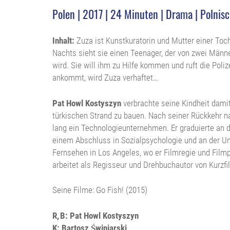
Polen | 2017 | 24 Minuten | Drama | Polnisc
Inhalt:
Zuza ist Kunstkuratorin und Mutter einer Toch
Nachts sieht sie einen Teenager, der von zwei Mä
wird. Sie will ihm zu Hilfe kommen und ruft die Polize
ankommt, wird Zuza verhaftet…
Pat Howl Kostyszyn
verbrachte seine Kindheit dami
türkischen Strand zu bauen. Nach seiner Rückkehr na
lang ein Technologieunternehmen. Er graduierte an 
einem Abschluss in Sozialpsychologie und an der Uni
Fernsehen in Los Angeles, wo er Filmregie und Filmp
arbeitet als Regisseur und Drehbuchautor von Kurzf
Seine Filme: Go Fish! (2015)
R, B: Pat Howl Kostyszyn
K: Bartosz Świniarski