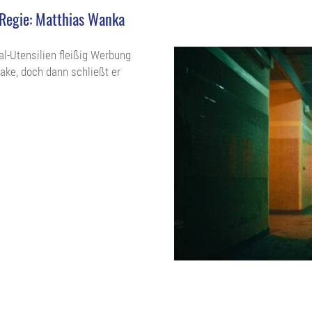
 Regie: Matthias Wanka
al-Utensilien fleißig Werbung
ake, doch dann schließt er