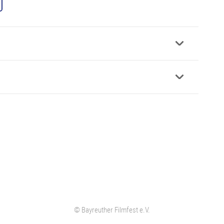
© Bayreuther Filmfest e.V.